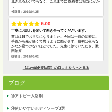
ブログ
⑮アトピー入浴剤
⑭使いやすいボディソープ3選