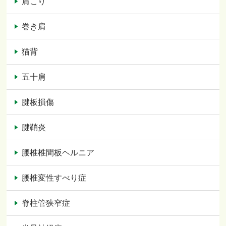
肩こり
巻き肩
猫背
五十肩
腱板損傷
腱鞘炎
腰椎椎間板ヘルニア
腰椎変性すべり症
脊柱管狭窄症