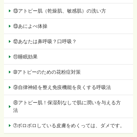
⑬アトピー肌（乾燥肌、敏感肌）の洗い方
⑬あによべ体操
⑫あなたは鼻呼吸？口呼吸？
⑪睡眠効果
➉アトピーのための花粉症対策
⑨自律神経を整え免疫機能を良くする呼吸法
⑧アトピー肌！保湿剤なしで肌に潤いを与える方
法
➆ボロボロしている皮膚をめくっては、ダメです。