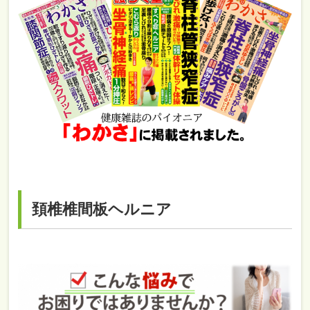
頚椎椎間板ヘルニア