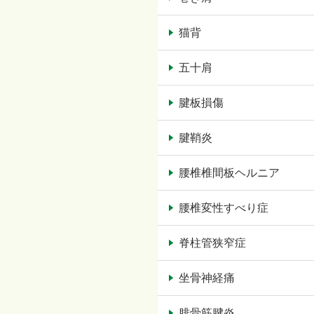
猫背
五十肩
腱板損傷
腱鞘炎
腰椎椎間板ヘルニア
腰椎変性すべり症
脊柱管狭窄症
坐骨神経痛
腓骨筋腱炎