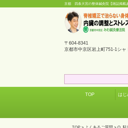
京都 四条大宮の整体鍼灸院【雑誌掲載
〒604-8341
京都市中京区岩上町751-1シャ
TOP
はじ
TOP
>
よくあるご質問
> Q.