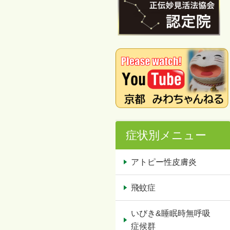
症状別メニュー
アトピー性皮膚炎
飛蚊症
いびき&睡眠時無呼吸
症候群