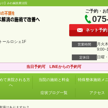
あり】みわ鍼灸療法院
ご予約・お
075
ネット予約
トールロシェ1F
月火木金
営業時間
9:00~
日曜
定休日
当日予約可 LINEからの予約可
めて来院される方
当院の施術と料金
特殊整体施術メ
へ
症状ブログ一覧
アクセス
 駐車場はありますか？