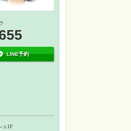
ラ
5655
LINE予約
シェ1F