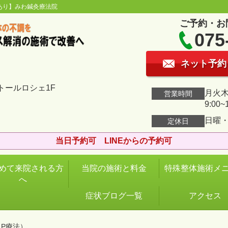
あり】みわ鍼灸療法院
ご予約・お
075
ネット予約
トールロシェ1F
月火木金
営業時間
9:00~
日曜
定休日
当日予約可 LINEからの予約可
めて来院される方
当院の施術と料金
特殊整体施術メ
へ
症状ブログ一覧
アクセス
.P療法）