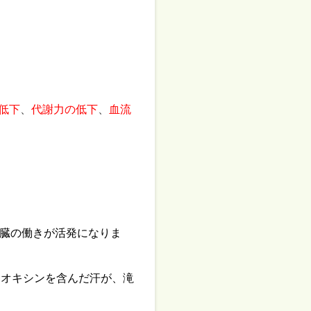
低下
、
代謝力の低下
、
血流
臓の働きが活発になりま
イオキシンを含んだ汗が、滝