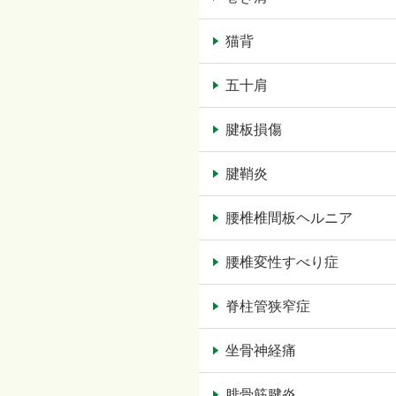
猫背
五十肩
腱板損傷
腱鞘炎
腰椎椎間板ヘルニア
腰椎変性すべり症
脊柱管狭窄症
坐骨神経痛
腓骨筋腱炎