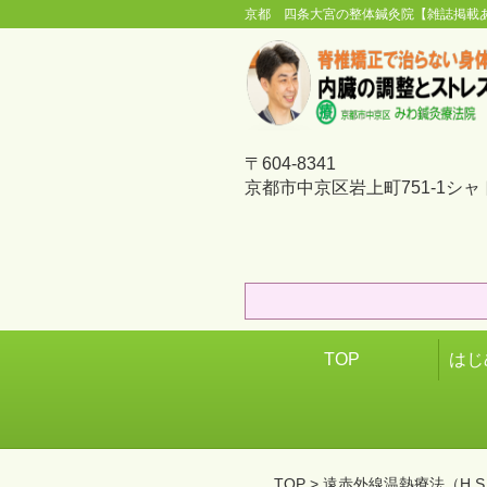
京都 四条大宮の整体鍼灸院【雑誌掲載
〒604-8341
京都市中京区岩上町751-1シャ
TOP
はじ
TOP
> 遠赤外線温熱療法（H.S