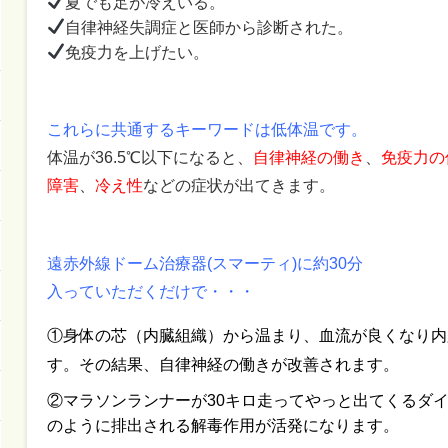
免疫力を上げたい。
これらに共通するキーワードは低体温です。
体温が36.5℃以下になると、
自律神経の働き
、
免疫力の
障害
、
冷え性
などの症状が出てきます。
遠赤外線ドーム治療器(スマーティ)に
約30分
入っていただくだけで・・・
①身体の芯（内臓組織）から温まり、血流が良くなり内
す。その結果、自律神経の働きが改善されます。
②マラソンランナーが30キロ走ってやっと出てくるダ
のように排出される解毒作用が活発になります。