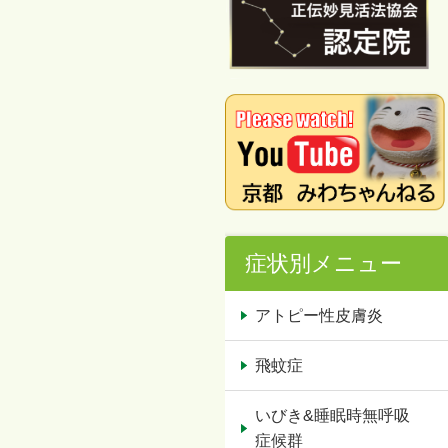
症状別メニュー
アトピー性皮膚炎
飛蚊症
いびき&睡眠時無呼吸
症候群