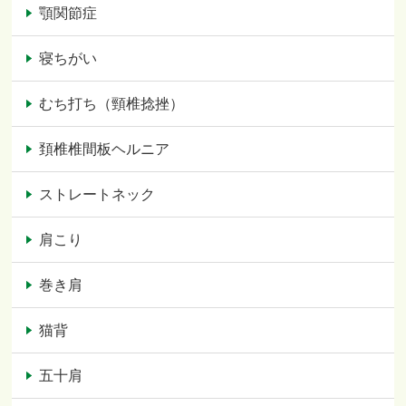
顎関節症
寝ちがい
むち打ち（頸椎捻挫）
頚椎椎間板ヘルニア
ストレートネック
肩こり
巻き肩
猫背
五十肩