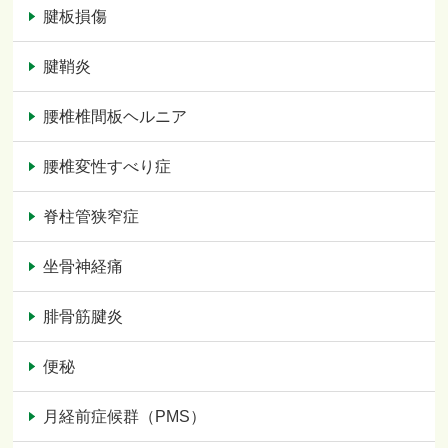
腱板損傷
腱鞘炎
腰椎椎間板ヘルニア
腰椎変性すべり症
脊柱管狭窄症
坐骨神経痛
腓骨筋腱炎
便秘
月経前症候群（PMS）