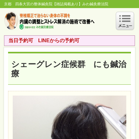
京都 四条大宮の整体鍼灸院【雑誌掲載あり】みわ鍼灸療法院
当日予約可 LINEからの予約可
シェーグレン症候群 にも鍼治
療