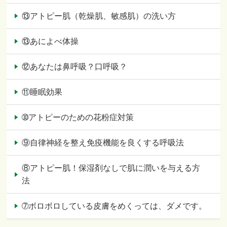
⑬アトピー肌（乾燥肌、敏感肌）の洗い方
⑬あによべ体操
⑫あなたは鼻呼吸？口呼吸？
⑪睡眠効果
➉アトピーのための花粉症対策
⑨自律神経を整え免疫機能を良くする呼吸法
⑧アトピー肌！保湿剤なしで肌に潤いを与える方
法
➆ボロボロしている皮膚をめくっては、ダメです。