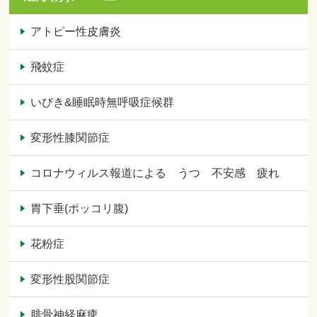
アトピー性皮膚炎
飛蚊症
いびき&睡眠時無呼吸症候群
変形性膝関節症
コロナウィルス報道による うつ 不安感 疲れ
胃下垂(ポッコリ腹)
花粉症
変形性股関節症
腓骨神経麻痺