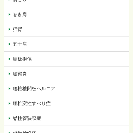
巻き肩
猫背
五十肩
腱板損傷
腱鞘炎
腰椎椎間板ヘルニア
腰椎変性すべり症
脊柱管狭窄症