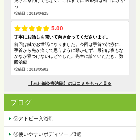
ブログ
⑮アトピー入浴剤
⑭使いやすいボディソープ3選