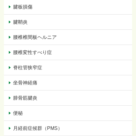
腱板損傷
腱鞘炎
腰椎椎間板ヘルニア
腰椎変性すべり症
脊柱管狭窄症
坐骨神経痛
腓骨筋腱炎
便秘
月経前症候群（PMS）