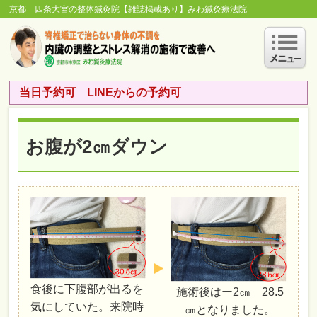
京都 四条大宮の整体鍼灸院【雑誌掲載あり】みわ鍼灸療法院
当日予約可 LINEからの予約可
お腹が2㎝ダウン
食後に下腹部が出るを
施術後はー2㎝ 28.5
気にしていた。来院時
㎝となりました。