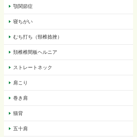
顎関節症
寝ちがい
むち打ち（頸椎捻挫）
頚椎椎間板ヘルニア
ストレートネック
肩こり
巻き肩
猫背
五十肩