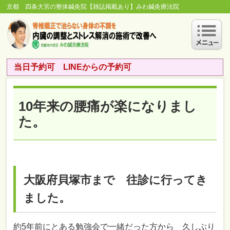
京都 四条大宮の整体鍼灸院【雑誌掲載あり】みわ鍼灸療法院
当日予約可 LINEからの予約可
10年来の腰痛が楽になりまし
た。
大阪府貝塚市まで 往診に行ってき
ました。
約5年前にとある勉強会で一緒だった方から 久しぶり