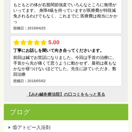
ブログ
⑮アトピー入浴剤