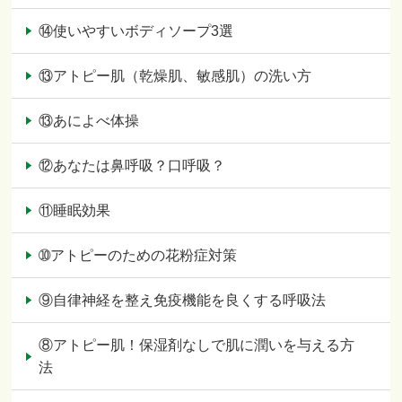
⑭使いやすいボディソープ3選
⑬アトピー肌（乾燥肌、敏感肌）の洗い方
⑬あによべ体操
⑫あなたは鼻呼吸？口呼吸？
⑪睡眠効果
➉アトピーのための花粉症対策
⑨自律神経を整え免疫機能を良くする呼吸法
⑧アトピー肌！保湿剤なしで肌に潤いを与える方
法