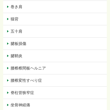
巻き肩
猫背
五十肩
腱板損傷
腱鞘炎
腰椎椎間板ヘルニア
腰椎変性すべり症
脊柱管狭窄症
坐骨神経痛