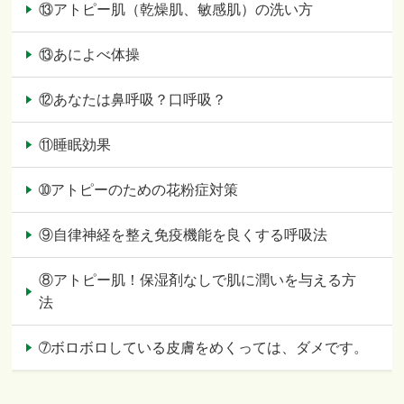
⑬アトピー肌（乾燥肌、敏感肌）の洗い方
⑬あによべ体操
⑫あなたは鼻呼吸？口呼吸？
⑪睡眠効果
➉アトピーのための花粉症対策
⑨自律神経を整え免疫機能を良くする呼吸法
⑧アトピー肌！保湿剤なしで肌に潤いを与える方
法
➆ボロボロしている皮膚をめくっては、ダメです。