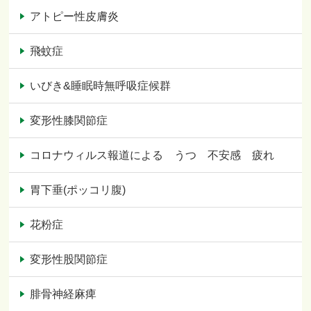
アトピー性皮膚炎
飛蚊症
いびき&睡眠時無呼吸症候群
変形性膝関節症
コロナウィルス報道による うつ 不安感 疲れ
胃下垂(ポッコリ腹)
花粉症
変形性股関節症
腓骨神経麻痺