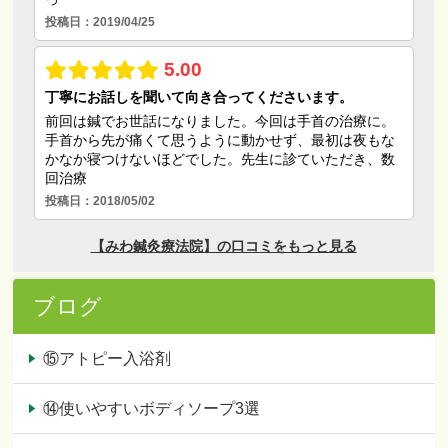
ブログ
⑮アトピー入浴剤
⑭使いやすいボディソープ3選