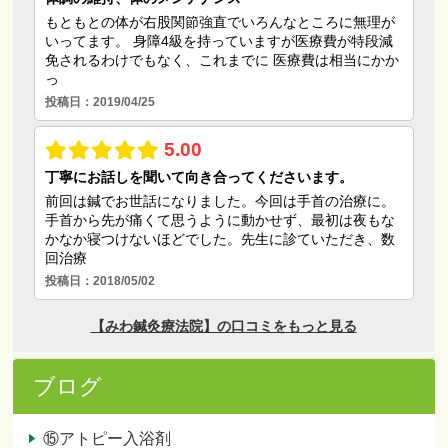
ブログ
⑮アトピー入浴剤