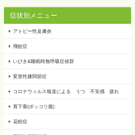
症状別メニュー
アトピー性皮膚炎
飛蚊症
いびき&睡眠時無呼吸症候群
変形性膝関節症
コロナウィルス報道による うつ 不安感 疲れ
胃下垂(ポッコリ腹)
花粉症