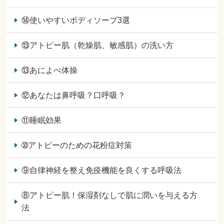
⑭使いやすいボディソープ3選
⑬アトピー肌（乾燥肌、敏感肌）の洗い方
⑬あによべ体操
⑫あなたは鼻呼吸？口呼吸？
⑪睡眠効果
➉アトピーのための花粉症対策
⑨自律神経を整え免疫機能を良くする呼吸法
⑧アトピー肌！保湿剤なしで肌に潤いを与える方
法