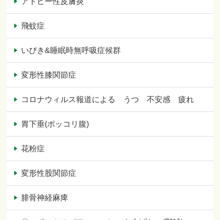
アトピー性皮膚炎
飛蚊症
いびき&睡眠時無呼吸症候群
変形性膝関節症
コロナウィルス報道による うつ 不安感 疲れ
胃下垂(ポッコリ腹)
花粉症
変形性股関節症
腓骨神経麻痺