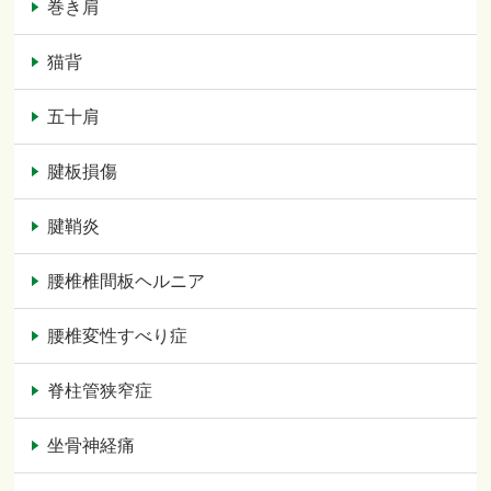
巻き肩
猫背
五十肩
腱板損傷
腱鞘炎
腰椎椎間板ヘルニア
腰椎変性すべり症
脊柱管狭窄症
坐骨神経痛