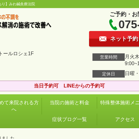
あり】みわ鍼灸療法院
ご予約・お
075
ネット予約
トールロシェ1F
月火木金
営業時間
9:00~
日曜
定休日
当日予約可 LINEからの予約可
めて来院される方
当院の施術と料金
特殊整体施術メ
へ
症状ブログ一覧
アクセス
りました。