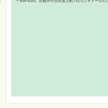
〒604-8341
京都市中京区岩上町751-1シャトールロ