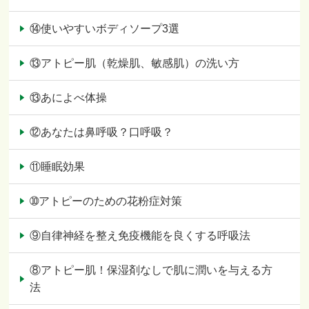
⑭使いやすいボディソープ3選
⑬アトピー肌（乾燥肌、敏感肌）の洗い方
⑬あによべ体操
⑫あなたは鼻呼吸？口呼吸？
⑪睡眠効果
➉アトピーのための花粉症対策
⑨自律神経を整え免疫機能を良くする呼吸法
⑧アトピー肌！保湿剤なしで肌に潤いを与える方
法