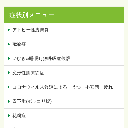
症状別メニュー
アトピー性皮膚炎
飛蚊症
いびき&睡眠時無呼吸症候群
変形性膝関節症
コロナウィルス報道による うつ 不安感 疲れ
胃下垂(ポッコリ腹)
花粉症