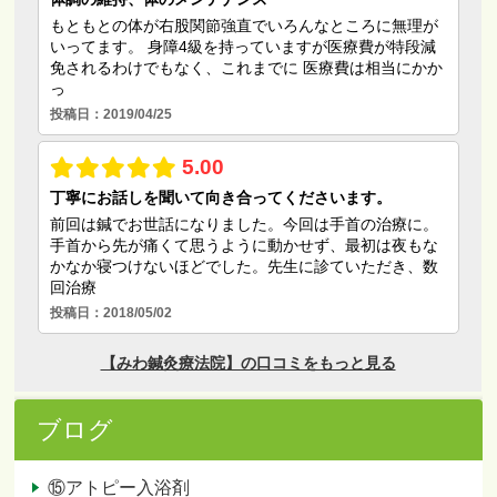
ブログ
⑮アトピー入浴剤