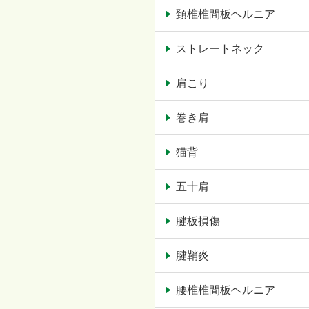
頚椎椎間板ヘルニア
ストレートネック
肩こり
巻き肩
猫背
五十肩
腱板損傷
腱鞘炎
腰椎椎間板ヘルニア