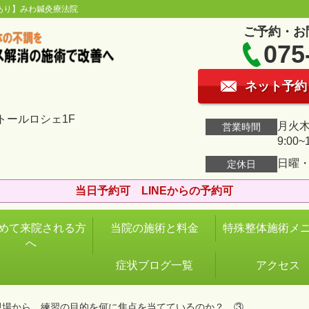
あり】みわ鍼灸療法院
ご予約・お
075
ネット予約
トールロシェ1F
月火木金
営業時間
9:00~
日曜
定休日
当日予約可 LINEからの予約可
めて来院される方
当院の施術と料金
特殊整体施術メ
へ
症状ブログ一覧
アクセス
現場から 練習の目的を何に焦点を当てているのか？ ③