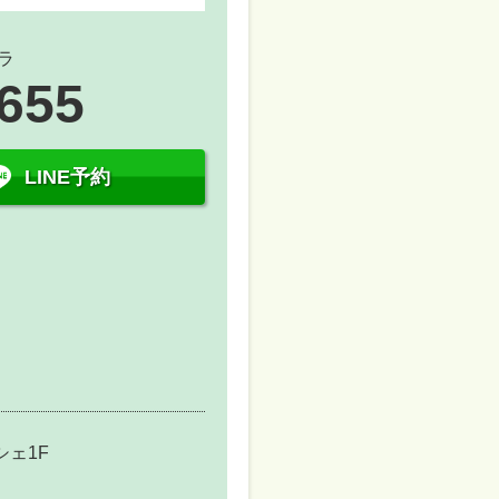
ラ
5655
LINE予約
シェ1F