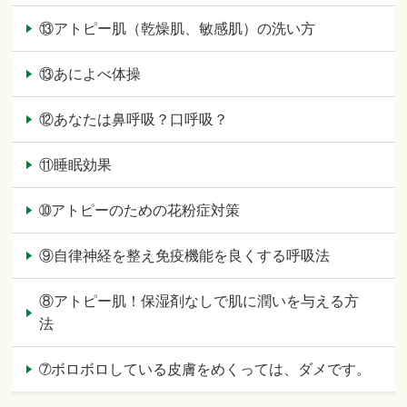
⑬アトピー肌（乾燥肌、敏感肌）の洗い方
⑬あによべ体操
⑫あなたは鼻呼吸？口呼吸？
⑪睡眠効果
➉アトピーのための花粉症対策
⑨自律神経を整え免疫機能を良くする呼吸法
⑧アトピー肌！保湿剤なしで肌に潤いを与える方
法
➆ボロボロしている皮膚をめくっては、ダメです。