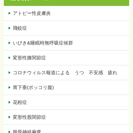
アトピー性皮膚炎
飛蚊症
いびき&睡眠時無呼吸症候群
変形性膝関節症
コロナウィルス報道による うつ 不安感 疲れ
胃下垂(ポッコリ腹)
花粉症
変形性股関節症
腓骨神経麻痺