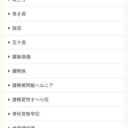
巻き肩
猫背
五十肩
腱板損傷
腱鞘炎
腰椎椎間板ヘルニア
腰椎変性すべり症
脊柱管狭窄症