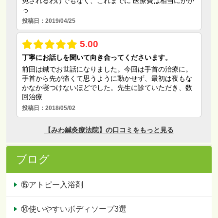
ブログ
⑮アトピー入浴剤
⑭使いやすいボディソープ3選