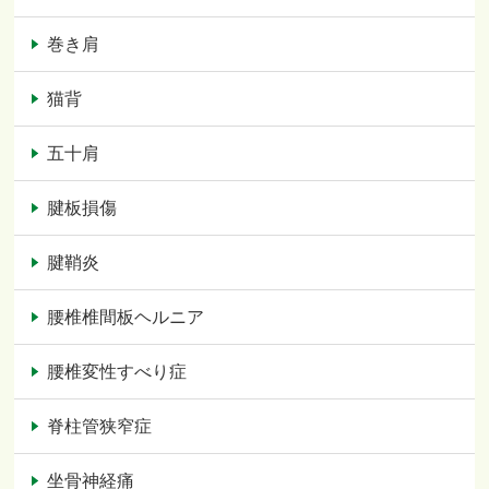
巻き肩
猫背
五十肩
腱板損傷
腱鞘炎
腰椎椎間板ヘルニア
腰椎変性すべり症
脊柱管狭窄症
坐骨神経痛