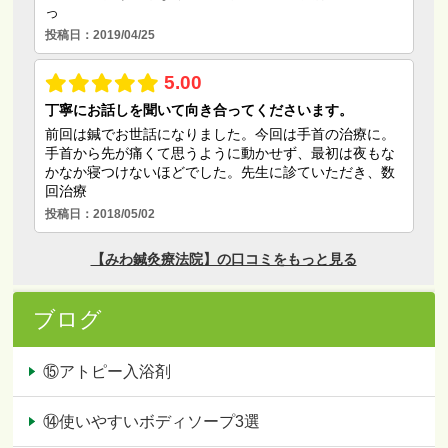
ブログ
⑮アトピー入浴剤
⑭使いやすいボディソープ3選