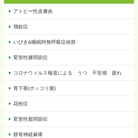
アトピー性皮膚炎
飛蚊症
いびき&睡眠時無呼吸症候群
変形性膝関節症
コロナウィルス報道による うつ 不安感 疲れ
胃下垂(ポッコリ腹)
花粉症
変形性股関節症
腓骨神経麻痺