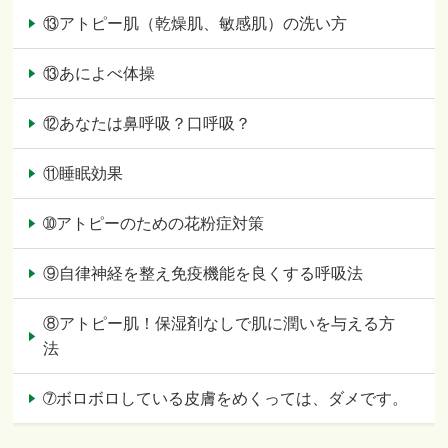
⑬アトピー肌（乾燥肌、敏感肌）の洗い方
⑬あによべ体操
⑫あなたは鼻呼吸？口呼吸？
⑪睡眠効果
➉アトピーのための花粉症対策
⑨自律神経を整え免疫機能を良くする呼吸法
⑧アトピー肌！保湿剤なしで肌に潤いを与える方
法
➆ボロボロしている皮膚をめくっては、ダメです。