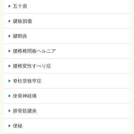
五十肩
腱板損傷
腱鞘炎
腰椎椎間板ヘルニア
腰椎変性すべり症
脊柱管狭窄症
坐骨神経痛
腓骨筋腱炎
便秘