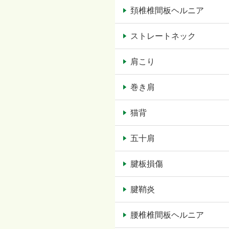
頚椎椎間板ヘルニア
ストレートネック
肩こり
巻き肩
猫背
五十肩
腱板損傷
腱鞘炎
腰椎椎間板ヘルニア