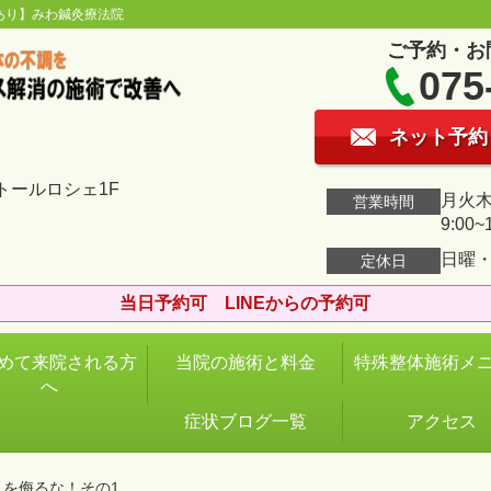
あり】みわ鍼灸療法院
ご予約・お
075
ネット予約
トールロシェ1F
月火木金
営業時間
9:00~
日曜
定休日
当日予約可 LINEからの予約可
めて来院される方
当院の施術と料金
特殊整体施術メ
へ
症状ブログ一覧
アクセス
）を侮るな！その1