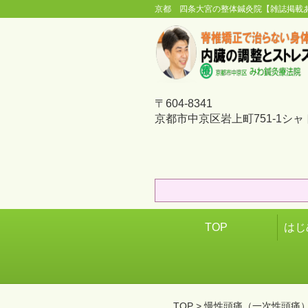
京都 四条大宮の整体鍼灸院【雑誌掲載
〒604-8341
京都市中京区岩上町751-1シャ
TOP
はじ
TOP
> 慢性頭痛（一次性頭痛