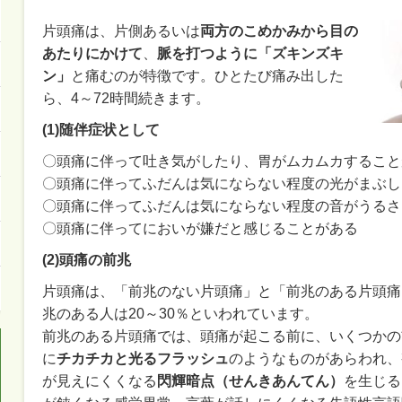
片頭痛は、片側あるいは
両方のこめかみから目の
あたりにかけて
、
脈を打つように「ズキンズキ
ン」
と痛むのが特徴です。ひとたび痛み出した
ら、4～72時間続きます。
(1)
随伴症状として
〇頭痛に伴って吐き気がしたり、胃がムカムカすること
〇頭痛に伴ってふだんは気にならない程度の光がまぶし
〇頭痛に伴ってふだんは気にならない程度の音がうるさ
〇頭痛に伴ってにおいが嫌だと感じることがある
(2)
頭痛の前兆
片頭痛は、「前兆のない片頭痛」と「前兆のある片頭痛
兆のある人は20～30％といわれています。
前兆のある片頭痛では、頭痛が起こる前に、いくつかの
に
チカチカと光るフラッシュ
のようなものがあらわれ、
が見えにくくなる
閃輝暗点（せんきあんてん）
を生じる