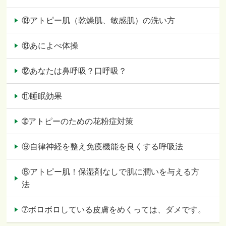
⑬アトピー肌（乾燥肌、敏感肌）の洗い方
⑬あによべ体操
⑫あなたは鼻呼吸？口呼吸？
⑪睡眠効果
➉アトピーのための花粉症対策
⑨自律神経を整え免疫機能を良くする呼吸法
⑧アトピー肌！保湿剤なしで肌に潤いを与える方
法
➆ボロボロしている皮膚をめくっては、ダメです。