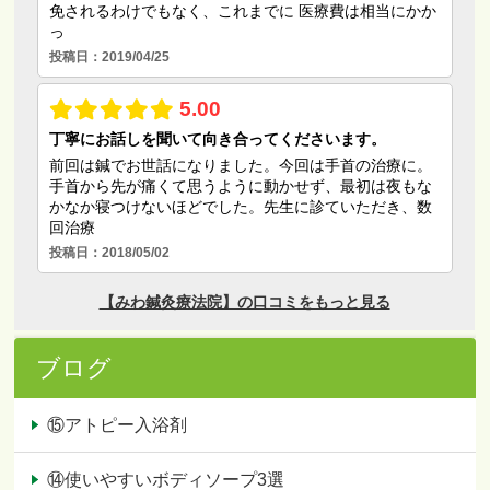
ブログ
⑮アトピー入浴剤
⑭使いやすいボディソープ3選