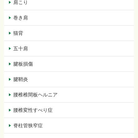
肩こり
巻き肩
猫背
五十肩
腱板損傷
腱鞘炎
腰椎椎間板ヘルニア
腰椎変性すべり症
脊柱管狭窄症