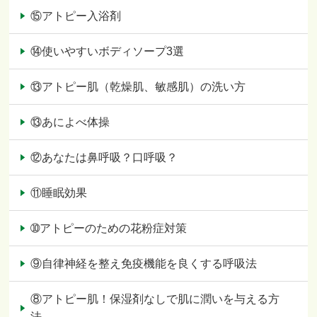
⑮アトピー入浴剤
⑭使いやすいボディソープ3選
⑬アトピー肌（乾燥肌、敏感肌）の洗い方
⑬あによべ体操
⑫あなたは鼻呼吸？口呼吸？
⑪睡眠効果
➉アトピーのための花粉症対策
⑨自律神経を整え免疫機能を良くする呼吸法
⑧アトピー肌！保湿剤なしで肌に潤いを与える方
法