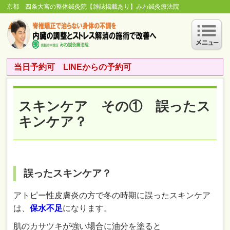
京都 四条大宮の整体鍼灸院【雑誌掲載あり】みわ鍼灸療法院
当日予約可 LINEからの予約可
スキンケア その① 誤ったス
キンケア？
誤ったスキンケア？
アトピー性皮膚炎の方で冬の時期に誤ったスキンケア
は、
保水不足
になります。
肌のカサツキが強い場合に油分を塗ると