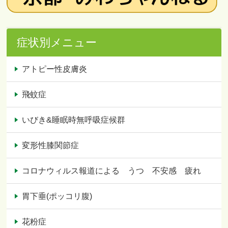
症状別メニュー
アトピー性皮膚炎
飛蚊症
いびき&睡眠時無呼吸症候群
変形性膝関節症
コロナウィルス報道による うつ 不安感 疲れ
胃下垂(ポッコリ腹)
花粉症