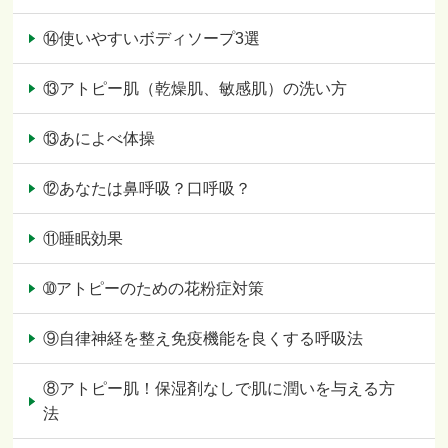
⑭使いやすいボディソープ3選
⑬アトピー肌（乾燥肌、敏感肌）の洗い方
⑬あによべ体操
⑫あなたは鼻呼吸？口呼吸？
⑪睡眠効果
➉アトピーのための花粉症対策
⑨自律神経を整え免疫機能を良くする呼吸法
⑧アトピー肌！保湿剤なしで肌に潤いを与える方
法