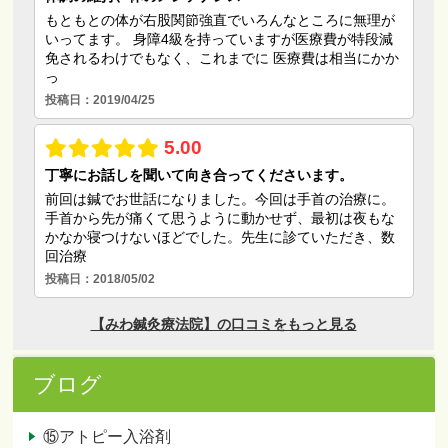
ブログ
⑮アトピー入浴剤