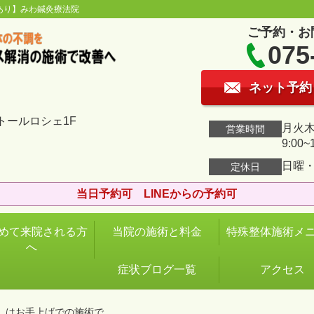
あり】みわ鍼灸療法院
ご予約・お
075
ネット予約
トールロシェ1F
月火木金
営業時間
9:00~
日曜
定休日
当日予約可 LINEからの予約可
めて来院される方
当院の施術と料金
特殊整体施術メ
へ
症状ブログ一覧
アクセス
息）はお手上げでの施術で