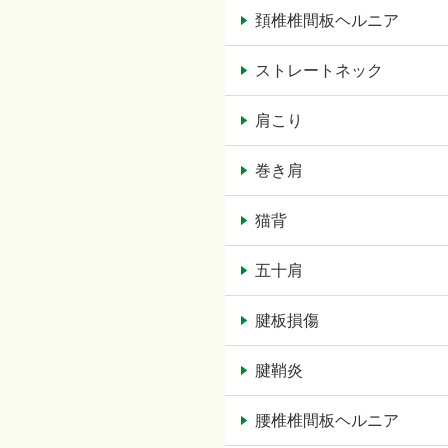
頚椎椎間板ヘルニア
ストレートネック
肩こり
巻き肩
猫背
五十肩
腱板損傷
腱鞘炎
腰椎椎間板ヘルニア