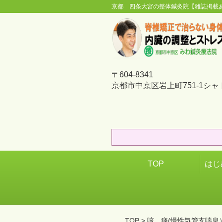
京都 四条大宮の整体鍼灸院【雑誌掲載
〒604-8341
京都市中京区岩上町751-1シャ
TOP
はじ
TOP
> 咳、痰(慢性気管支喘